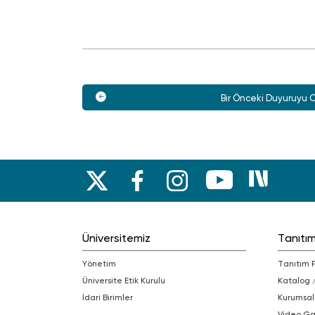
Bir Önceki Duyuruyu 
Üniversitemiz
Tanıtı
Yönetim
Tanıtım 
Üniversite Etik Kurulu
Katalog 
İdari Birimler
Kurumsal
Video Ga