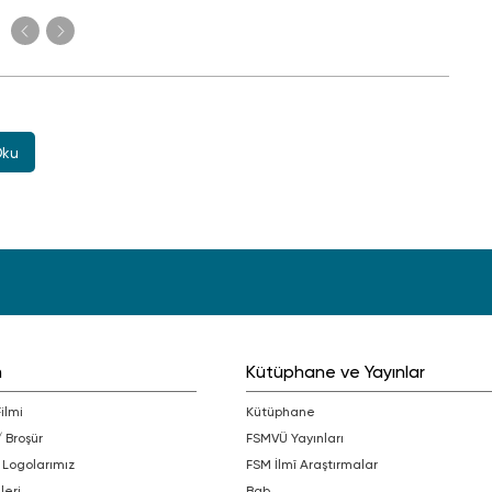
Oku
m
Kütüphane ve Yayınlar
Filmi
Kütüphane
/ Broşür
FSMVÜ Yayınları
 Logolarımız
FSM İlmî Araştırmalar
leri
bab