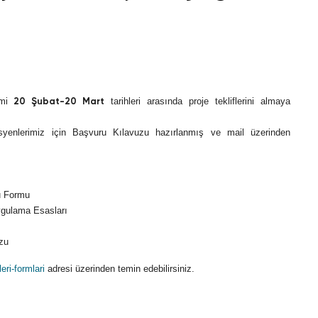
emi
20 Şubat-20 Mart
tarihleri arasında proje tekliflerini almaya
yenlerimiz için Başvuru Kılavuzu hazırlanmış ve mail üzerinden
ru Formu
Uygulama Esasları
uzu
eri-formlari
adresi üzerinden temin edebilirsiniz.