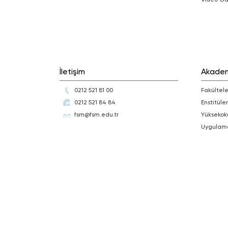
İletişim
Akade
0212 521 81 00
Fakültele
0212 521 84 84
Enstitüler
fsm@fsm.edu.tr
Yüksekok
Uygulam