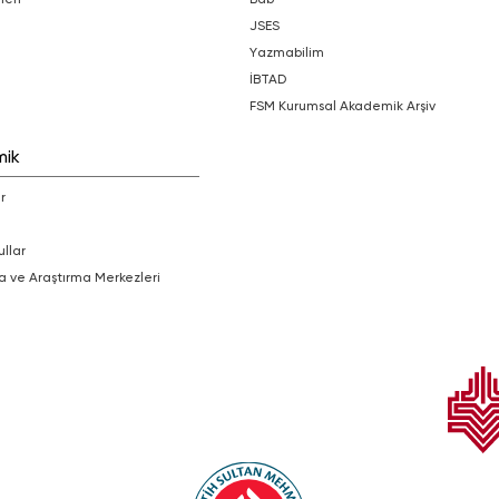
JSES
Yazmabilim
İBTAD
FSM Kurumsal Akademik Arşiv
mik
r
ullar
a ve Araştırma Merkezleri