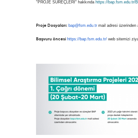
"PROJE SÜREÇLERİ" hakkında
https://bap.fsm.edu.tr/B
Proje Dosyaları:
bap@fsm.edu.tr
mail adresi üzerinden a
Başvuru öncesi
https://bap.fsm.edu.tr/
web sitemizi ziyar